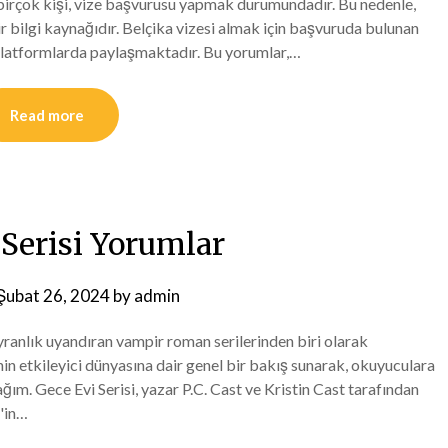
 birçok kişi, vize başvurusu yapmak durumundadır. Bu nedenle,
r bilgi kaynağıdır. Belçika vizesi almak için başvuruda bulunan
li platformlarda paylaşmaktadır. Bu yorumlar,…
Read more
 Serisi Yorumlar
Şubat 26, 2024
by
admin
ayranlık uyandıran vampir roman serilerinden biri olarak
nin etkileyici dünyasına dair genel bir bakış sunarak, okuyuculara
ım. Gece Evi Serisi, yazar P.C. Cast ve Kristin Cast tarafından
d'in…