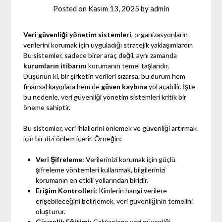
Posted on
Kasım 13, 2025
by
admin
Veri güvenliği yönetim sistemleri
, organizasyonların
verilerini korumak için uyguladığı stratejik yaklaşımlardır.
Bu sistemler, sadece birer araç değil, aynı zamanda
kurumların itibarını
korumanın temel taşlarıdır.
Düşünün ki, bir şirketin verileri sızarsa, bu durum hem
finansal kayıplara hem de
güven kaybına
yol açabilir. İşte
bu nedenle, veri güvenliği yönetim sistemleri kritik bir
öneme sahiptir.
Bu sistemler, veri ihlallerini önlemek ve güvenliği artırmak
için bir dizi önlem içerir. Örneğin:
Veri Şifreleme:
Verilerinizi korumak için güçlü
şifreleme yöntemleri kullanmak, bilgilerinizi
korumanın en etkili yollarından biridir.
Erişim Kontrolleri:
Kimlerin hangi verilere
erişebileceğini belirlemek, veri güvenliğinin temelini
oluşturur.
Güvenlik Eğitimi:
Çalışanların veri güvenliği