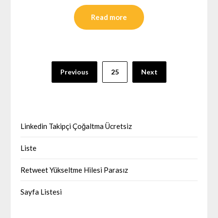
Read more
Yazı
Previous
25
Next
sayfalaması
Linkedin Takipçi Çoğaltma Ücretsiz
Liste
Retweet Yükseltme Hilesi Parasız
Sayfa Listesi