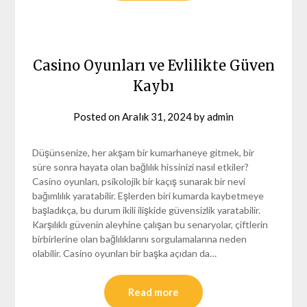
Casino Oyunları ve Evlilikte Güven
Kaybı
Posted on
Aralık 31, 2024
by
admin
Düşünsenize, her akşam bir kumarhaneye gitmek, bir
süre sonra hayata olan bağlılık hissinizi nasıl etkiler?
Casino oyunları, psikolojik bir kaçış sunarak bir nevi
bağımlılık yaratabilir. Eşlerden biri kumarda kaybetmeye
başladıkça, bu durum ikili ilişkide güvensizlik yaratabilir.
Karşılıklı güvenin aleyhine çalışan bu senaryolar, çiftlerin
birbirlerine olan bağlılıklarını sorgulamalarına neden
olabilir. Casino oyunları bir başka açıdan da…
Read more