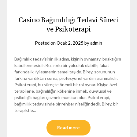
Casino Bağımlılığı Tedavi Süreci
ve Psikoterapi
Posted on
Ocak 2, 2025
by
admin
Bağımlılık tedavisinin ilk adımı, kişinin oynamayı bıraktığını
kabullenmesidir. Bu, zorlu bir yolculuk olabilir; fakat
farkındalık, iyileşmenin temel taşıdır. Birey, sorununun
farkına vardıktan sonra, profesyonel yardım aranmalıdır.
Psikoterapi, bu süreçte önemli bir rol oynar. Kişiye özel
terapilerle, bağımlılığın kökenine inmek, duygusal ve
psikolojik bağları çözmek mümkün olur. Psikoterapi,
bağımlılık tedavisinde bir rehber niteliğindedir. Birey, bir
terapistle…
Read more