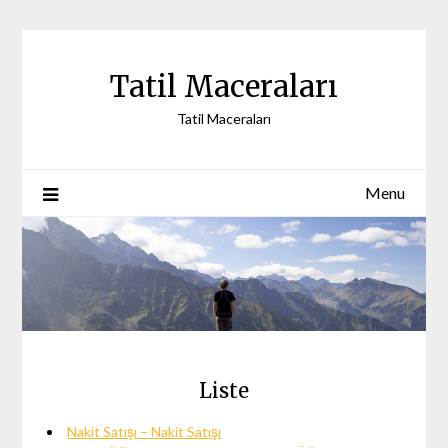
Skip
to
content
Tatil Maceraları
Tatil Maceraları
Menu
Liste
Nakit Satışı – Nakit Satışı