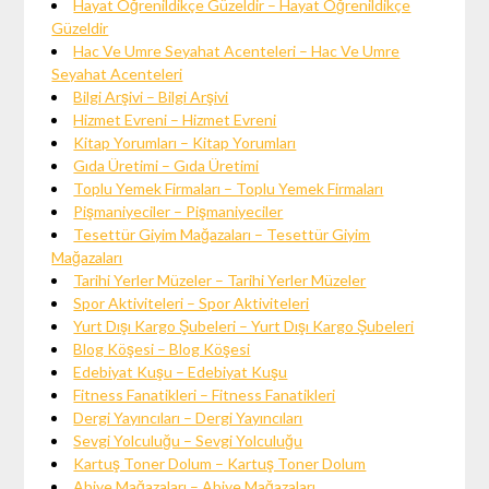
Hayat Öğrenildikçe Güzeldir – Hayat Öğrenildikçe
Güzeldir
Hac Ve Umre Seyahat Acenteleri – Hac Ve Umre
Seyahat Acenteleri
Bilgi Arşivi – Bilgi Arşivi
Hizmet Evreni – Hizmet Evreni
Kitap Yorumları – Kitap Yorumları
Gıda Üretimi – Gıda Üretimi
Toplu Yemek Firmaları – Toplu Yemek Firmaları
Pişmaniyeciler – Pişmaniyeciler
Tesettür Giyim Mağazaları – Tesettür Giyim
Mağazaları
Tarihi Yerler Müzeler – Tarihi Yerler Müzeler
Spor Aktiviteleri – Spor Aktiviteleri
Yurt Dışı Kargo Şubeleri – Yurt Dışı Kargo Şubeleri
Blog Köşesi – Blog Köşesi
Edebiyat Kuşu – Edebiyat Kuşu
Fitness Fanatikleri – Fitness Fanatikleri
Dergi Yayıncıları – Dergi Yayıncıları
Sevgi Yolculuğu – Sevgi Yolculuğu
Kartuş Toner Dolum – Kartuş Toner Dolum
Abiye Mağazaları – Abiye Mağazaları