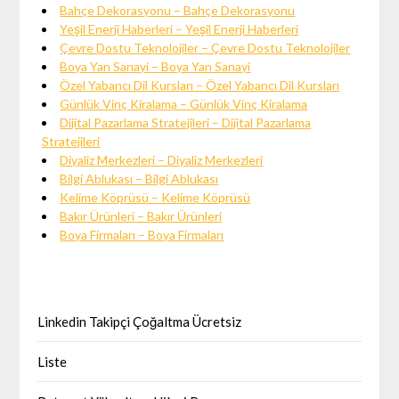
Bahçe Dekorasyonu – Bahçe Dekorasyonu
Yeşil Enerji Haberleri – Yeşil Enerji Haberleri
Çevre Dostu Teknolojiler – Çevre Dostu Teknolojiler
Boya Yan Sanayi – Boya Yan Sanayi
Özel Yabancı Dil Kursları – Özel Yabancı Dil Kursları
Günlük Vinç Kiralama – Günlük Vinç Kiralama
Dijital Pazarlama Stratejileri – Dijital Pazarlama
Stratejileri
Diyaliz Merkezleri – Diyaliz Merkezleri
Bilgi Ablukası – Bilgi Ablukası
Kelime Köprüsü – Kelime Köprüsü
Bakır Ürünleri – Bakır Ürünleri
Boya Firmaları – Boya Firmaları
Linkedin Takipçi Çoğaltma Ücretsiz
Liste