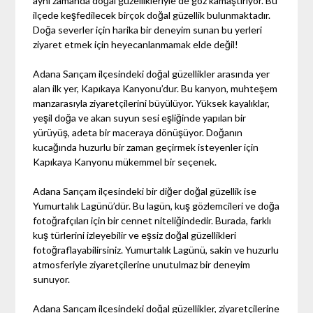
aynı zamanda doğal güzellikleriyle de göz kamaştırıyor. Bu
ilçede keşfedilecek birçok doğal güzellik bulunmaktadır.
Doğa severler için harika bir deneyim sunan bu yerleri
ziyaret etmek için heyecanlanmamak elde değil!
Adana Sarıçam ilçesindeki doğal güzellikler arasında yer
alan ilk yer, Kapıkaya Kanyonu’dur. Bu kanyon, muhteşem
manzarasıyla ziyaretçilerini büyülüyor. Yüksek kayalıklar,
yeşil doğa ve akan suyun sesi eşliğinde yapılan bir
yürüyüş, adeta bir maceraya dönüşüyor. Doğanın
kucağında huzurlu bir zaman geçirmek isteyenler için
Kapıkaya Kanyonu mükemmel bir seçenek.
Adana Sarıçam ilçesindeki bir diğer doğal güzellik ise
Yumurtalık Lagünü’dür. Bu lagün, kuş gözlemcileri ve doğa
fotoğrafçıları için bir cennet niteliğindedir. Burada, farklı
kuş türlerini izleyebilir ve eşsiz doğal güzellikleri
fotoğraflayabilirsiniz. Yumurtalık Lagünü, sakin ve huzurlu
atmosferiyle ziyaretçilerine unutulmaz bir deneyim
sunuyor.
Adana Sarıçam ilçesindeki doğal güzellikler, ziyaretçilerine