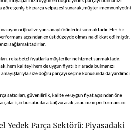
de, ihtiyaçlarınıza uygun en doğru yedek parçayı bulmanızı
ıza göre geniş bir parça yelpazesi sunarak, müşteri memnuniyetini
ına uyan orijinal ve yan sanayi ürünlerini sunmaktadır. Her bir
 performans açısından en üst düzeyde olmasına dikkat edilmiştir.
nızı sağlamaktadırlar.
arı, rekabetçi fiyatlarla müşterilerine hizmet sunmaktadır.
rak, hem kaliteyi hem de uygun fiyatı bir arada bulmanızı
t anlayışlarıyla size doğru parçayı seçme konusunda da yardımcı
satıcıları, güvenilirlik, kalite ve uygun fiyat açısından öne
rçalar için bu satıcılara başvurarak, aracınızın performansını
l Yedek Parça Sektörü: Piyasadaki