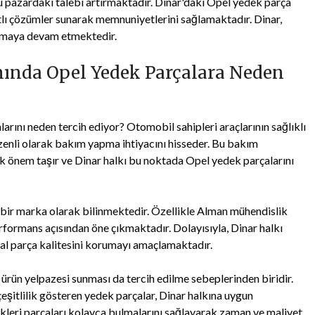
 bu pazardaki talebi artırmaktadır. Dinar'daki Opel yedek parça
iyatlı çözümler sunarak memnuniyetlerini sağlamaktadır. Dinar,
 olmaya devam etmektedir.
ında Opel Yedek Parçalara Neden
rını neden tercih ediyor? Otomobil sahipleri araçlarının sağlıklı
üzenli olarak bakım yapma ihtiyacını hisseder. Bu bakım
ük önem taşır ve Dinar halkı bu noktada Opel yedek parçalarını
 bir marka olarak bilinmektedir. Özellikle Alman mühendislik
 performans açısından öne çıkmaktadır. Dolayısıyla, Dinar halkı
inal parça kalitesini korumayı amaçlamaktadır.
 ürün yelpazesi sunması da tercih edilme sebeplerinden biridir.
çeşitlilik gösteren yedek parçalar, Dinar halkına uygun
dikleri parçaları kolayca bulmalarını sağlayarak zaman ve maliyet