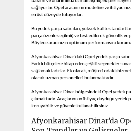
bakımı ve onarımında uzmanlaşmış ekipleri sayesin
sağlıyorlar. Opel aracınızın modeline ve ihtiyacın
en üst düzeyde tutuyorlar.
Bu yedek parça satıcıları, yüksek kalite standartlar
parça özenle seçilmiş ve test edilerek güvenlik ve
Böylece aracınızın optimum performansını koruma
Afyonkarahisar Dinar'daki Opel yedek parça satıcıl
Farklı bütçelere hitap eden çeşitli seçenekler suna
sağlamaktadırlar. Ek olarak, müşteri odaklı hizme
olacak uzman personelleri bulunmaktadır.
Afyonkarahisar Dinar bölgesindeki Opel yedek parça 
çıkmaktadır. Araçlarınızın ihtiyaç duyduğu yedek pa
koruyabilir ve güvenle kullanabilirsiniz.
Afyonkarahisar Dinar’da Ope
Son Trendler ve Gelişmeler