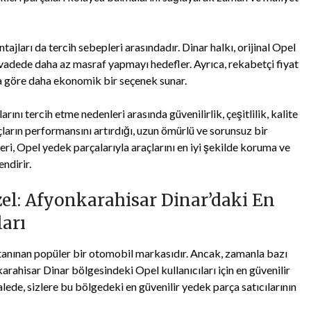
tajları da tercih sebepleri arasındadır. Dinar halkı, orijinal Opel
 vadede daha az masraf yapmayı hedefler. Ayrıca, rekabetçi fiyat
ra göre daha ekonomik bir seçenek sunar.
nı tercih etme nedenleri arasında güvenilirlik, çeşitlilik, kalite
ların performansını artırdığı, uzun ömürlü ve sorunsuz bir
eri, Opel yedek parçalarıyla araçlarını en iyi şekilde koruma ve
ndirir.
zel: Afyonkarahisar Dinar’daki En
ları
a tanınan popüler bir otomobil markasıdır. Ancak, zamanla bazı
arahisar Dinar bölgesindeki Opel kullanıcıları için en güvenilir
ede, sizlere bu bölgedeki en güvenilir yedek parça satıcılarının