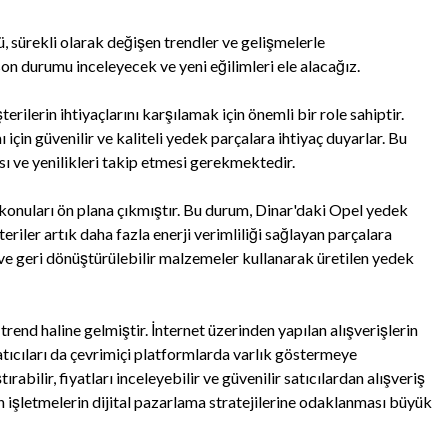
 sürekli olarak değişen trendler ve gelişmelerle
n durumu inceleyecek ve yeni eğilimleri ele alacağız.
ilerin ihtiyaçlarını karşılamak için önemli bir role sahiptir.
için güvenilir ve kaliteli yedek parçalara ihtiyaç duyarlar. Bu
 ve yenilikleri takip etmesi gerekmektedir.
ik konuları ön plana çıkmıştır. Bu durum, Dinar'daki Opel yedek
iler artık daha fazla enerji verimliliği sağlayan parçalara
 ve geri dönüştürülebilir malzemeler kullanarak üretilen yedek
trend haline gelmiştir. İnternet üzerinden yapılan alışverişlerin
atıcıları da çevrimiçi platformlarda varlık göstermeye
ırabilir, fiyatları inceleyebilir ve güvenilir satıcılardan alışveriş
n işletmelerin dijital pazarlama stratejilerine odaklanması büyük