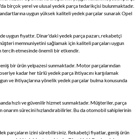
r'da birçok yerel ve ulusal yedek parça tedarikçisi bulunmaktadır.
standartlarına uygun yüksek kaliteli yedek parçalar sunarak Opel
 de uygun fiyattır. Dinar'daki yedek parça pazarı, rekabetçi
müşteri memnuniyetini sağlamak için kaliteli parçaları uygun
n tercih etmesinde önemli bir etkendir.
geniş bir ürün yelpazesi sunmaktadır. Motor parçalarından
seriye kadar her türlü yedek parça ihtiyacını karşılamak
uygun ve ihtiyaçlarına yönelik yedek parçalar bulma konusunda
anda hızlı ve güvenilir hizmet sunmaktadır. Müşteriler, parça
nın onarım sürecini hızlandırabilirler. Bu da otomobil sahiplerinin
ek parçaların izini sürebilirsiniz. Rekabetçi fiyatlar, geniş ürün