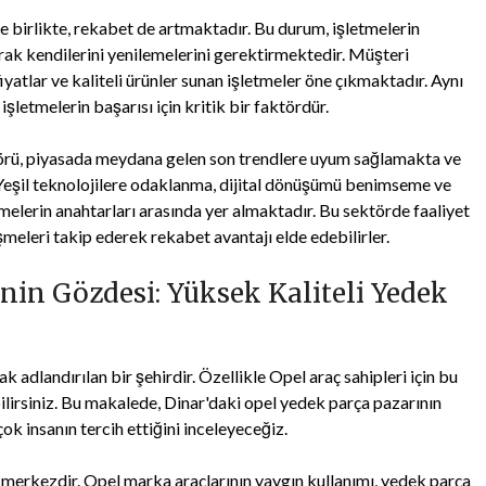
e birlikte, rekabet de artmaktadır. Bu durum, işletmelerin
arak kendilerini yenilemelerini gerektirmektedir. Müşteri
iyatlar ve kaliteli ürünler sunan işletmeler öne çıkmaktadır. Aynı
şletmelerin başarısı için kritik bir faktördür.
örü, piyasada meydana gelen son trendlere uyum sağlamakta ve
 Yeşil teknolojilere odaklanma, dijital dönüşümü benimseme ve
elerin anahtarları arasında yer almaktadır. Bu sektörde faaliyet
şmeleri takip ederek rekabet avantajı elde edebilirler.
nin Gözdesi: Yüksek Kaliteli Yedek
k adlandırılan bir şehirdir. Özellikle Opel araç sahipleri için bu
bilirsiniz. Bu makalede, Dinar'daki opel yedek parça pazarının
çok insanın tercih ettiğini inceleyeceğiz.
 merkezdir. Opel marka araçlarının yaygın kullanımı, yedek parça