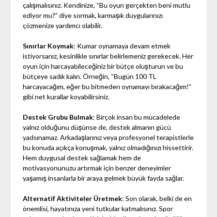
çalışmalısınız. Kendinize, “Bu oyun gerçekten beni mutlu
ediyor mu?” diye sormak, karmaşık duygularınızı
çözmenize yardımcı olabilir.
Sınırlar Koymak
: Kumar oynamaya devam etmek
istiyorsanız, kesinlikle sınırlar belirlemeniz gerekecek. Her
oyun için harcayabileceğiniz bir bütçe oluşturun ve bu
bütçeye sadık kalın. Örneğin, “Bugün 100 TL
harcayacağım, eğer bu bitmeden oynamayı bırakacağım!”
gibi net kurallar koyabilirsiniz.
Destek Grubu Bulmak
: Birçok insan bu mücadelede
yalnız olduğunu düşünse de, destek almanın gücü
yadsınamaz. Arkadaşlarınız veya profesyonel terapistlerle
bu konuda açıkça konuşmak, yalnız olmadığınızı hissettirir.
Hem duygusal destek sağlamak hem de
motivasyonunuzu artırmak için benzer deneyimler
yaşamış insanlarla bir araya gelmek büyük fayda sağlar.
Alternatif Aktiviteler Üretmek
: Son olarak, belki de en
önemlisi, hayatınıza yeni tutkular katmalısınız. Spor