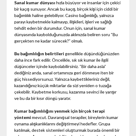
Sanal kumar dünyası
hızla büyüyor ve insanlar için çekici
bir kaçış sunuyor. Ancak bu kaçış, birçok kişi için ciddi bir
bağımlılık haline gelebiliyor. Casino bağımlılığı, yalnızca
parayı kaybetmekle kalmayıp, ilişkileri, işleri ve sağlığı
tehdit eden bir durumdur. Onun için, sanal kumar
dünyasında kaybolduğunuzda aklınızda beliren soru “Bu
gerçekten ne kadar sürecek?” olmalı.
Bu bağımlılığın belirtileri
genellikle düşündüğünüzden
daha ince fark edilir. Öncelikle, sık sık kumar ile ilgili
düşünceler içinde kaybolabilirsiniz. “Bir daha asla”
dediğiniz anda, sanal ortamınıza geri dönmeye iten bir
güç hissediyorsunuz. Yalnızca kaybettikleriniz değil,
kazandığınız küçük miktarlar da sizi yeniden o tuzağa
çekebilir. Kaybetme korkusu, kazanma sevinci ile yarışır
ve bu da bir kısır döngü yaratır.
Kumar bağımlılığını yenmek için birçok terapi
yöntemi
mevcut. Davranışsal terapiler, bireylerin kumar
oynama alışkanlıklarını değiştirmeyi hedefler. Grupa
katılmak, destek sistemleri oluşturmak burada önemli bir