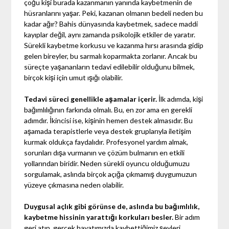
çoğu kişi burada kazanmanın yanında kaybetmenin de
hüsranlarını yaşar. Peki, kazanan olmanın bedeli neden bu
kadar ağır? Bahis dünyasında kaybetmek, sadece maddi
kayıplar değil, aynı zamanda psikolojik etkiler de yaratır.
Sürekli kaybetme korkusu ve kazanma hırsı arasında gidip
gelen bireyler, bu sarmalı koparmakta zorlanır. Ancak bu
süreçte yaşananların tedavi edilebilir olduğunu bilmek,
birçok kişi için umut ışığı olabilir.
Tedavi süreci genellikle aşamalar içerir.
İlk adımda, kişi
bağımlılığının farkında olmalı. Bu, en zor ama en gerekli
adımdır. İkincisi ise, kişinin hemen destek almasıdır. Bu
aşamada terapistlerle veya destek gruplarıyla iletişim
kurmak oldukça faydalıdır. Profesyonel yardım almak,
sorunları dışa vurmanın ve çözüm bulmanın en etkili
yollarından biridir. Neden sürekli oyuncu olduğumuzu
sorgulamak, aslında birçok açığa çıkmamış duygumuzun
yüzeye çıkmasına neden olabilir.
Duygusal açlık gibi görünse de, aslında bu bağımlılık,
kaybetme hissinin yarattığı korkuları besler.
Bir adım
geri atıp, gerçek hayatımızda kaybettiğimiz şeyleri