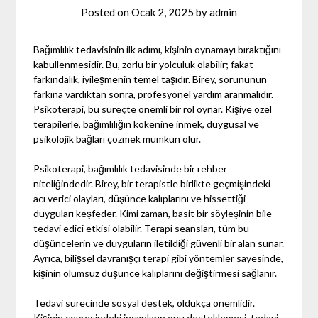
Posted on
Ocak 2, 2025
by
admin
Bağımlılık tedavisinin ilk adımı, kişinin oynamayı bıraktığını
kabullenmesidir. Bu, zorlu bir yolculuk olabilir; fakat
farkındalık, iyileşmenin temel taşıdır. Birey, sorununun
farkına vardıktan sonra, profesyonel yardım aranmalıdır.
Psikoterapi, bu süreçte önemli bir rol oynar. Kişiye özel
terapilerle, bağımlılığın kökenine inmek, duygusal ve
psikolojik bağları çözmek mümkün olur.
Psikoterapi, bağımlılık tedavisinde bir rehber
niteliğindedir. Birey, bir terapistle birlikte geçmişindeki
acı verici olayları, düşünce kalıplarını ve hissettiği
duyguları keşfeder. Kimi zaman, basit bir söyleşinin bile
tedavi edici etkisi olabilir. Terapi seansları, tüm bu
düşüncelerin ve duyguların iletildiği güvenli bir alan sunar.
Ayrıca, bilişsel davranışçı terapi gibi yöntemler sayesinde,
kişinin olumsuz düşünce kalıplarını değiştirmesi sağlanır.
Tedavi sürecinde sosyal destek, oldukça önemlidir.
Kişinin çevresindeki insanların onu desteklemesi, tedavi