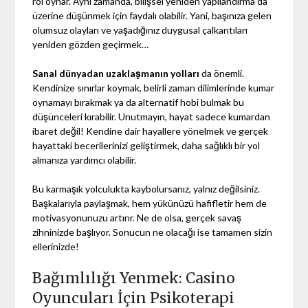
rol oynar. Aynı zamanda, bilişsel yeniden yapılandırma da
üzerine düşünmek için faydalı olabilir. Yani, başınıza gelen
olumsuz olayları ve yaşadığınız duygusal çalkantıları
yeniden gözden geçirmek…
Sanal dünyadan uzaklaşmanın yolları
da önemli.
Kendinize sınırlar koymak, belirli zaman dilimlerinde kumar
oynamayı bırakmak ya da alternatif hobi bulmak bu
düşünceleri kırabilir. Unutmayın, hayat sadece kumardan
ibaret değil! Kendine dair hayallere yönelmek ve gerçek
hayattaki becerilerinizi geliştirmek, daha sağlıklı bir yol
almanıza yardımcı olabilir.
Bu karmaşık yolculukta kaybolursanız, yalnız değilsiniz.
Başkalarıyla paylaşmak, hem yükünüzü hafifletir hem de
motivasyonunuzu artırır. Ne de olsa, gerçek savaş
zihninizde başlıyor. Sonucun ne olacağı ise tamamen sizin
ellerinizde!
Bağımlılığı Yenmek: Casino
Oyuncuları İçin Psikoterapi