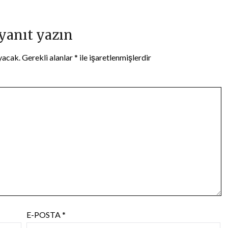
 yanıt yazın
yacak.
Gerekli alanlar
*
ile işaretlenmişlerdir
E-POSTA
*