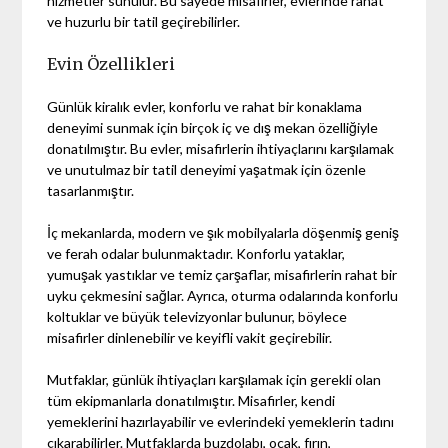
hizmetler sunulur. Bu sayede misafirler, evlerinde rahat
ve huzurlu bir tatil geçirebilirler.
Evin Özellikleri
Günlük kiralık evler, konforlu ve rahat bir konaklama
deneyimi sunmak için birçok iç ve dış mekan özelliğiyle
donatılmıştır. Bu evler, misafirlerin ihtiyaçlarını karşılamak
ve unutulmaz bir tatil deneyimi yaşatmak için özenle
tasarlanmıştır.
İç mekanlarda, modern ve şık mobilyalarla döşenmiş geniş
ve ferah odalar bulunmaktadır. Konforlu yataklar,
yumuşak yastıklar ve temiz çarşaflar, misafirlerin rahat bir
uyku çekmesini sağlar. Ayrıca, oturma odalarında konforlu
koltuklar ve büyük televizyonlar bulunur, böylece
misafirler dinlenebilir ve keyifli vakit geçirebilir.
Mutfaklar, günlük ihtiyaçları karşılamak için gerekli olan
tüm ekipmanlarla donatılmıştır. Misafirler, kendi
yemeklerini hazırlayabilir ve evlerindeki yemeklerin tadını
çıkarabilirler. Mutfaklarda buzdolabı, ocak, fırın,