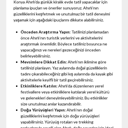
Konya Ahırlı’da günlük kiralık evde tatil yapacaklar için
planlama ipuçları ve öneriler sunuyoruz. Ahırlı’nın
güzelliklerini keşfetmek ve unutulmaz bir tatil deneyimi
yaşamak için aşağıdaki ipuçlarını dikkate alabilirsiniz.
Önceden Araştırma Yapın:
Tatilinizi planlamadan
önce Ahırlı’nın turistik yerlerini ve aktivitelerini
araştırmak önemlidir. Böylece tatiliniz boyunca ne
yapacağınızı ve nereleri gezeceğinizi önceden
belirleyebilirsiniz.
Mevsimlere Dikkat Edin:
Ahırlı’nın iklimine göre
tatilinizi planlayın. Yaz aylarında doğal güzelliklerin
tadını çıkarabileceğiniz gibi kış aylarında da kayak gibi
aktivitelerle keyifli bir tatil geçirebilirsiniz.
Etkinliklere Katılın:
Ahırlı’da düzenlenen yerel
festivallere veya etkinliklere katılarak yerel kültürü
ve gelenekleri deneyimleyebilirsiniz. Bu etkinlikler
size unutulmaz anılar kazandırabilir.
Doğa Yürüyüşleri Yapın:
Ahırlı’nın doğal
güzelliklerini keşfetmek için doğa yürüyüşleri
yapabilirsiniz. Yürüyüş rotaları ve trekking
parkurlarıyla çevrili olan Ahırlı, doğa severler için ideal