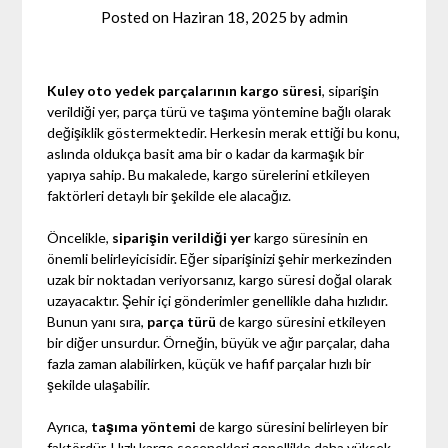
Posted on
Haziran 18, 2025
by
admin
Kuley oto yedek parçalarının kargo süresi
, siparişin
verildiği yer, parça türü ve taşıma yöntemine bağlı olarak
değişiklik göstermektedir. Herkesin merak ettiği bu konu,
aslında oldukça basit ama bir o kadar da karmaşık bir
yapıya sahip. Bu makalede, kargo sürelerini etkileyen
faktörleri detaylı bir şekilde ele alacağız.
Öncelikle,
siparişin verildiği yer
kargo süresinin en
önemli belirleyicisidir. Eğer siparişinizi şehir merkezinden
uzak bir noktadan veriyorsanız, kargo süresi doğal olarak
uzayacaktır. Şehir içi gönderimler genellikle daha hızlıdır.
Bunun yanı sıra,
parça türü
de kargo süresini etkileyen
bir diğer unsurdur. Örneğin, büyük ve ağır parçalar, daha
fazla zaman alabilirken, küçük ve hafif parçalar hızlı bir
şekilde ulaşabilir.
Ayrıca,
taşıma yöntemi
de kargo süresini belirleyen bir
faktördür. Hızlı kargo seçenekleri genellikle daha yüksek