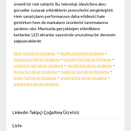
önemli bir role sahiptir. Bu teknoloji, izleyicilere akıcı
görseller sunarak etkinliklerin atmosferini zenginleştirir.
Hem sanatçıların performansını daha etkileyici hale
getirirken hem de markaların ürünlerini tanıtmalarına
yardımcı olur. Manisa'da gerçekleşen etkinliklere
katılanlar, LED ekranlar sayesinde unutulmaz bir deneyim
yaşayacaklardır.
izmir led ekran kiralama
–
muğla led ekran kiralama
–
manisa led ekran kiralama
–
istanbul led ekran kiralama
–
eskişehir led ekran kiralama
–
denizli led ekran kiralama
–
bursa led ekran kiralama
–
balıkesir led ekran kiralama
–
aydın led ekran kiralama
–
antalya led ekran kiralama
–
ankara led ekran kiralama
Linkedin Takipçi Çoğaltma Ücretsiz
Liste