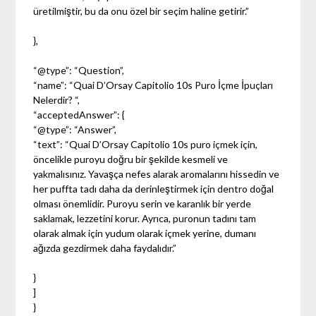
üretilmiştir, bu da onu özel bir seçim haline getirir.”
},
“@type”: “Question”,
“name”: “Quai D’Orsay Capitolio 10s Puro İçme İpuçları
Nelerdir? “,
“acceptedAnswer”: {
“@type”: “Answer”,
“text”: “Quai D’Orsay Capitolio 10s puro içmek için,
öncelikle puroyu doğru bir şekilde kesmeli ve
yakmalısınız. Yavaşça nefes alarak aromalarını hissedin ve
her puffta tadı daha da derinleştirmek için dentro doğal
olması önemlidir. Puroyu serin ve karanlık bir yerde
saklamak, lezzetini korur. Ayrıca, puronun tadını tam
olarak almak için yudum olarak içmek yerine, dumanı
ağızda gezdirmek daha faydalıdır.”
}
]
}