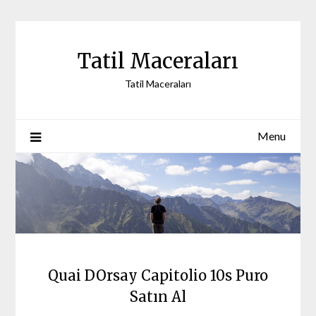
Skip
to
content
Tatil Maceraları
Tatil Maceraları
Menu
Quai DOrsay Capitolio 10s Puro
Satın Al