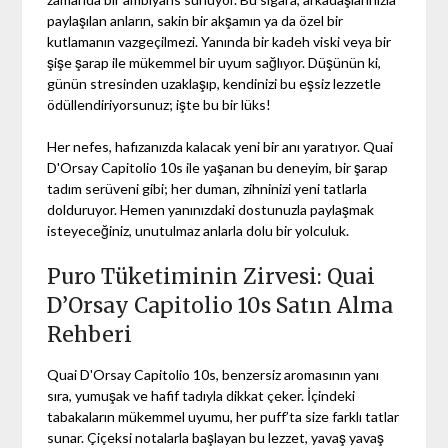
paylaşılan anların, sakin bir akşamın ya da özel bir
kutlamanın vazgeçilmezi. Yanında bir kadeh viski veya bir
şişe şarap ile mükemmel bir uyum sağlıyor. Düşünün ki,
günün stresinden uzaklaşıp, kendinizi bu eşsiz lezzetle
ödüllendiriyorsunuz; işte bu bir lüks!
Her nefes, hafızanızda kalacak yeni bir anı yaratıyor. Quai
D'Orsay Capitolio 10s ile yaşanan bu deneyim, bir şarap
tadım serüveni gibi; her duman, zihninizi yeni tatlarla
dolduruyor. Hemen yanınızdaki dostunuzla paylaşmak
isteyeceğiniz, unutulmaz anlarla dolu bir yolculuk.
Puro Tüketiminin Zirvesi: Quai
D’Orsay Capitolio 10s Satın Alma
Rehberi
Quai D'Orsay Capitolio 10s, benzersiz aromasının yanı
sıra, yumuşak ve hafif tadıyla dikkat çeker. İçindeki
tabakaların mükemmel uyumu, her puff’ta size farklı tatlar
sunar. Çiçeksi notalarla başlayan bu lezzet, yavaş yavaş