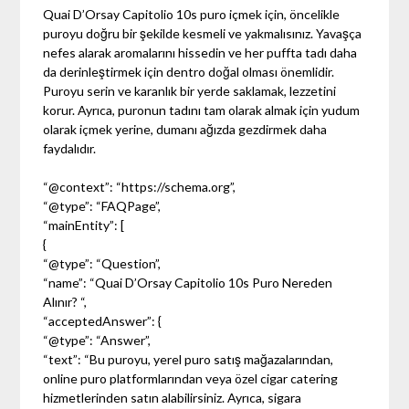
Quai D’Orsay Capitolio 10s puro içmek için, öncelikle
puroyu doğru bir şekilde kesmeli ve yakmalısınız. Yavaşça
nefes alarak aromalarını hissedin ve her puffta tadı daha
da derinleştirmek için dentro doğal olması önemlidir.
Puroyu serin ve karanlık bir yerde saklamak, lezzetini
korur. Ayrıca, puronun tadını tam olarak almak için yudum
olarak içmek yerine, dumanı ağızda gezdirmek daha
faydalıdır.
“@context”: “https://schema.org”,
“@type”: “FAQPage”,
“mainEntity”: [
{
“@type”: “Question”,
“name”: “Quai D’Orsay Capitolio 10s Puro Nereden
Alınır? “,
“acceptedAnswer”: {
“@type”: “Answer”,
“text”: “Bu puroyu, yerel puro satış mağazalarından,
online puro platformlarından veya özel cigar catering
hizmetlerinden satın alabilirsiniz. Ayrıca, sigara