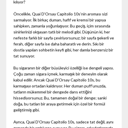
kılıyor?
Öncelikle, Quai D'Orsay Capitolio 10s’nin aroması sizi
sarmalıyor. İlk birkaç duman, hafif ve kremsi bir yapıya
sahipken, zamanla yoğunlaşıyor. Bu geçiş, içim sırasında
sinirlerinizi okşayan tatlı bir melodi gibi. Düşünün ki, her
nefeste farklı bir sayfa çeviriyorsunuz; bir sayfa şekerli ve
ferah, diğer sayfa ise daha baharatlı ve derin. Sıkı bir
dostla yapılan sohbetin keyfi gibi, her damla benzersiz bir
tat sunuyor.
Bu sigaranın bir diğer büyüleyici özelliği ise dengeli yapısı.
Çoğu zaman sigara içmek, karmaşık bir deneyim olarak
kabul edilir. Ancak Quai D'Orsay Capitolio 10s, bu
karmaşayı ortadan kaldırıyor. Her duman puff’unuzda,
tatların mükemmel bir dengede dans ettiğini
hissediyorsunuz. Bu, tamamen doğal bir denge; sanki
doğa, bu tatları bir araya getirmek için özel bir formül
geliştirmiş gibi.
Ayrıca, Quai D'Orsay Capitolio 10s, sadece tat değil, aynı
zamanda bir ambiyans sunuyor. Bu sigara, arkadaşlarınızla