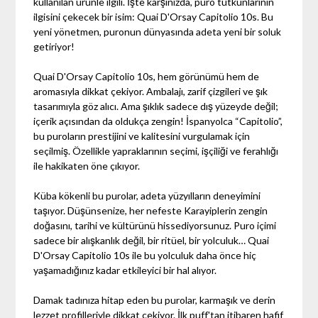
kullanılan ürünle ilgili. İşte karşınızda, puro tutkunlarının
ilgisini çekecek bir isim: Quai D'Orsay Capitolio 10s. Bu
yeni yönetmen, puronun dünyasında adeta yeni bir soluk
getiriyor!
Quai D'Orsay Capitolio 10s, hem görünümü hem de
aromasıyla dikkat çekiyor. Ambalajı, zarif çizgileri ve şık
tasarımıyla göz alıcı. Ama şıklık sadece dış yüzeyde değil;
içerik açısından da oldukça zengin! İspanyolca “Capitolio”,
bu puroların prestijini ve kalitesini vurgulamak için
seçilmiş. Özellikle yapraklarının seçimi, işçiliği ve ferahlığı
ile hakikaten öne çıkıyor.
Küba kökenli bu purolar, adeta yüzyılların deneyimini
taşıyor. Düşünsenize, her nefeste Karayiplerin zengin
doğasını, tarihi ve kültürünü hissediyorsunuz. Puro içimi
sadece bir alışkanlık değil, bir ritüel, bir yolculuk… Quai
D'Orsay Capitolio 10s ile bu yolculuk daha önce hiç
yaşamadığınız kadar etkileyici bir hal alıyor.
Damak tadınıza hitap eden bu purolar, karmaşık ve derin
lezzet profilleriyle dikkat çekiyor. İlk puff'tan itibaren hafif