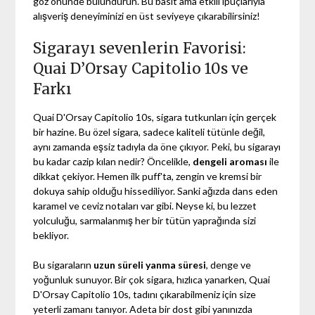
göz önünde bulundurun. Bu basit ama etkili ipuçlarıyla
alışveriş deneyiminizi en üst seviyeye çıkarabilirsiniz!
Sigarayı sevenlerin Favorisi:
Quai D’Orsay Capitolio 10s ve
Farkı
Quai D'Orsay Capitolio 10s, sigara tutkunları için gerçek
bir hazine. Bu özel sigara, sadece kaliteli tütünle değil,
aynı zamanda eşsiz tadıyla da öne çıkıyor. Peki, bu sigarayı
bu kadar cazip kılan nedir? Öncelikle,
dengeli aroması
ile
dikkat çekiyor. Hemen ilk puff'ta, zengin ve kremsi bir
dokuya sahip olduğu hissediliyor. Sanki ağızda dans eden
karamel ve ceviz notaları var gibi. Neyse ki, bu lezzet
yolculuğu, sarmalanmış her bir tütün yaprağında sizi
bekliyor.
Bu sigaraların
uzun süreli yanma süresi
, denge ve
yoğunluk sunuyor. Bir çok sigara, hızlıca yanarken, Quai
D'Orsay Capitolio 10s, tadını çıkarabilmeniz için size
yeterli zamanı tanıyor. Adeta bir dost gibi yanınızda