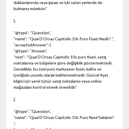
dükkanlarında veya şarap ve içki satan yerlerde de
bulmanız mümkün.”
},
“@type”: “Question”,
“name”: “Quai D’Orsay Capitolio 10s Puro Fiyatı Nedir? “,
“acceptedAnswer”: {
“@type”: “Answer”,
“text”: “Quai D’Orsay Capitolio 10s puro fiyatı, satış
noktalarına ve bölgelere göre değişiklik göstermektedir.
Genellikle, bu özel puro markasının fiyatı, kalite ve
içeriğiyle uyumlu olarak belirlenmektedir. Güncel fiyat
bilgisi için yerel tütün satış noktalarını veya online
mağazaları kontrol etmek önemlidir.”
},
“@type”: “Question”,
“name”: “Quai D’Orsay Capitolio 10s Puro Nasıl Saklanır?
“,