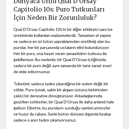
Dünyaca Ünlü Quai D’Orsay
Capitolio 10s: Puro Tutkunları
İçin Neden Bir Zorunluluk?
Quai D'Orsay Capitolio 10s’in bir diğer etkileyici yanı ise
üretiminde kullanılan malzemelerdir. Tamamen el yapımı
ve sadece en iyi tütün yapraklarından üretilmiş olan bu
purolar, her bir parçasında ustaların elini bulunduruyor.
Her bir puro, ona hayat veren zanaatkârın tutkusu ile
şekilleniyor. Bu nedenle, bir Quai D'Orsay içtiğinizde,
sadece bir puro değil, aynı zamanda bir tane sanat eseri
de elde ediyorsunuz.
Tüketimi, sadece tadını çıkardığınız bir eylem değil, bir
stilde. Puro içmek, sakin bir akşam üstünü birbirinden
çekici bir deneyime dönüştürüyor. Arkadaşlarınızla
geçirilen sohbetler, bir Quai D'Orsay ile daha anlamlı hale
geliyor. Elbette, bu puroların sunduğu samimi atmosfer
ve huzur da cabası. Sanki bütün dünyayı dışarıda bırakıp
sadece o anın tadını çıkarıyorsunuz.