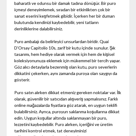
baharatlı ve odunsu bir damak tadına dönüşür. Bir puro
içmeyi deneyimlemek, sıradan bir etkinlikten çok bir
sanat eserini keşfetmek gibidir. İçerken her bir duman
bulutunda kendinizi kaybedebilir, yeni tatların
derinliklerine dalabilirsiniz.
Puro ambalajı da belirleyici unsurlardan biridir. Quai
D'Orsay Capitolio 10s, zarif bir kutu içinde sunulur. Şık
tasarımı, hem hediye olarak vermek için hem de kişisel
koleksiyonunuza eklemek için mükemmel bir tercih yapar.
Göz alıcı detaylarla bezenmiş olan kutu, puro severlerin
dikkatini çekerken, aynı zamanda puroya olan saygıyı da
gösterir.
Puro satın alırken dikkat etmeniz gereken noktalar var. İlk
olarak, güvenilir bir satıcıdan alışveriş yapmalısınız. Farklı
online mağazalarda fiyatlara göz atarak, en uygun teklifi
bulabilirsiniz. Ayrıca, puroyun saklanma koşullarına dikkat
edin. Uygun koşullar altında saklanmayan bir puro,
lezzetini kaybedebilir. Puro alırken, içeriğini ve üretim
tarihini kontrol etmek, tat deneyiminizi