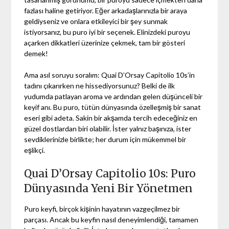
fazlası haline getiriyor. Eğer arkadaşlarınızla bir araya
geldiyseniz ve onlara etkileyici bir şey sunmak
istiyorsanız, bu puro iyi bir seçenek. Elinizdeki puroyu
açarken dikkatleri üzerinize çekmek, tam bir gösteri
demek!
Ama asıl soruyu soralım: Quai D’Orsay Capitolio 10s’in
tadını çıkarırken ne hissediyorsunuz? Belki de ilk
yudumda patlayan aroma ve ardından gelen düşünceli bir
keyif anı. Bu puro, tütün dünyasında özelleşmiş bir sanat
eseri gibi adeta. Sakin bir akşamda tercih edeceğiniz en
güzel dostlardan biri olabilir. İster yalnız başınıza, ister
sevdiklerinizle birlikte; her durum için mükemmel bir
eşlikçi.
Quai D’Orsay Capitolio 10s: Puro
Dünyasında Yeni Bir Yönetmen
Puro keyfi, birçok kişinin hayatının vazgeçilmez bir
parçası. Ancak bu keyfin nasıl deneyimlendiği, tamamen