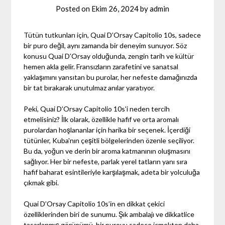
Posted on
Ekim 26, 2024
by
admin
Tütün tutkunları için, Quai D’Orsay Capitolio 10s, sadece
bir puro değil, aynı zamanda bir deneyim sunuyor. Söz
konusu Quai D’Orsay olduğunda, zengin tarih ve kültür
hemen akla gelir. Fransızların zarafetini ve sanatsal
yaklaşımını yansıtan bu purolar, her nefeste damağınızda
bir tat bırakarak unutulmaz anılar yaratıyor.
Peki, Quai D’Orsay Capitolio 10s'i neden tercih
etmelisiniz? İlk olarak, özellikle hafif ve orta aromalı
purolardan hoşlananlar için harika bir seçenek. İçerdiği
tütünler, Kuba'nın çeşitli bölgelerinden özenle seçiliyor.
Bu da, yoğun ve derin bir aroma katmanının oluşmasını
sağlıyor. Her bir nefeste, parlak yerel tatların yanı sıra
hafif baharat esintileriyle karşılaşmak, adeta bir yolculuğa
çıkmak gibi.
Quai D’Orsay Capitolio 10s’in en dikkat çekici
özelliklerinden biri de sunumu. Şık ambalajı ve dikkatlice
tasarlanmış görünümü, bir puroyu sadece içmekten daha