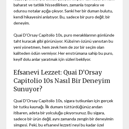
baharat ve tatlılık hissedilirken, zamanla topraksı ve
odunsu notalar açığa çıkıyor. Sanki her bir duman bulutu,
kendi hikayesini anlatıyor. Bu, sadece bir puro değil; bir
deneyim.
Quai D'Orsay Capitolio 10s, puro meraklılarının gönlünde
taht kuracak gibi görünüyor. Küba’nın özünü yansıtan bu
yeni yönetmen, hem zevk hem de zor bir seçim olan
kaliteden ödün vermiyor. Her enstrümana sahip bu puro,
keyif dolu anlar yaratmak için sizleri bekliyor.
Efsanevi Lezzet: Quai D’Orsay
Capitolio 10s Nasıl Bir Deneyim
Sunuyor?
Quai D'Orsay Capitolio 10s, sigara tutkunları için gerçek
bir tutku kaynağı. İlk dumanı tüttürdüğünüz andan
itibaren, adeta bir yolculuğa çıkıyorsunuz. Bu sigara,
sadece bir ürün değil, aynı zamanda zengin bir deneyimin
simgesi. Peki, bu efsanevi lezzeti neyi bu kadar özel