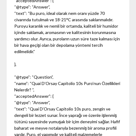
“acceptedAnswer”: {
“@type”: “Answer”,
“text”: “Bu puro, ideal olarak nem oranı yüzde 70
civarında tutulmalı ve 18-21°C arasında saklanmalıdır.
Puroyu karanlık ve nemli bir ortamda, kaliteli bir humidor
içinde saklamak, aromasının ve kalitesinin korunmasına
yardımcı olur. Ayrıca, puroların uzun süre taze kalması için
bir hava geçişi olan bir depolama yöntemi tercih
edilmelidir.”
},
“@type”: “Question”,
“name”: “Quai D’Orsay Capitolio 10s Puro’nun Özellikleri
Nelerdir? “,
“acceptedAnswer”: {
“@type”: “Answer”,
“text”: “Quai D’Orsay Capitolio 10s puro, zengin ve
dengeli bir lezzet sunar. İnce yaprağı ve özenle işlenmiş
tütünü sayesinde yumuşak bir içim deneyimi sağlar. Hafif
baharat ve meyve notalarıyla bezenmiş bir aroma profili
vardır. Puro, el yapımıdır ve kaliteli malzemelerle