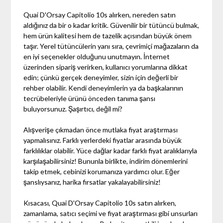
Quai D'Orsay Capitolio 10s alırken, nereden satın
aldığınız da bir o kadar kritik. Güvenilir bir tütüncü bulmak,
hem ürün kalitesi hem de tazelik açısından büyük önem
taşır. Yerel tütüncülerin yanı sıra, çevrimiçi mağazaların da
en iyi seçenekler olduğunu unutmayın. İnternet
üzerinden sipariş verirken, kullanıcı yorumlarına dikkat
edin; çünkü gerçek deneyimler, sizin için değerli bir
rehber olabilir. Kendi deneyimlerin ya da başkalarının
tecrübeleriyle ürünü önceden tanıma şansı
buluyorsunuz. Şaşırtıcı, değil mi?
Alışverişe çıkmadan önce mutlaka fiyat araştırması
yapmalısınız. Farklı yerlerdeki fiyatlar arasında büyük
farklılıklar olabilir. Yüce dağlar kadar farklı fiyat aralıklarıyla
karşılaşabilirsiniz! Bununla birlikte, indirim dönemlerini
takip etmek, cebinizi korumanıza yardımcı olur. Eğer
şanslıysanız, harika fırsatlar yakalayabilirsiniz!
Kısacası, Quai D'Orsay Capitolio 10s satın alırken,
zamanlama, satıcı seçimi ve fiyat araştırması gibi unsurları