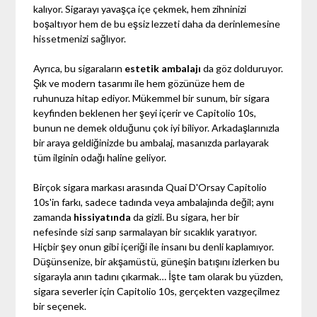
kalıyor. Sigarayı yavaşça içe çekmek, hem zihninizi
boşaltıyor hem de bu eşsiz lezzeti daha da derinlemesine
hissetmenizi sağlıyor.
Ayrıca, bu sigaraların
estetik ambalajı
da göz dolduruyor.
Şık ve modern tasarımı ile hem gözünüze hem de
ruhunuza hitap ediyor. Mükemmel bir sunum, bir sigara
keyfinden beklenen her şeyi içerir ve Capitolio 10s,
bunun ne demek olduğunu çok iyi biliyor. Arkadaşlarınızla
bir araya geldiğinizde bu ambalaj, masanızda parlayarak
tüm ilginin odağı haline geliyor.
Birçok sigara markası arasında Quai D'Orsay Capitolio
10s'in farkı, sadece tadında veya ambalajında değil; aynı
zamanda
hissiyatında
da gizli. Bu sigara, her bir
nefesinde sizi sarıp sarmalayan bir sıcaklık yaratıyor.
Hiçbir şey onun gibi içeriği ile insanı bu denli kaplamıyor.
Düşünsenize, bir akşamüstü, güneşin batışını izlerken bu
sigarayla anın tadını çıkarmak… İşte tam olarak bu yüzden,
sigara severler için Capitolio 10s, gerçekten vazgeçilmez
bir seçenek.