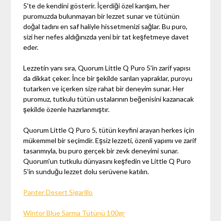
5'te de kendini gösterir. İçerdiği özel karışım, her
puromuzda bulunmayan bir lezzet sunar ve tütünün
doğal tadını en saf haliyle hissetmenizi sağlar. Bu puro,
sizi her nefes aldığınızda yeni bir tat keşfetmeye davet
eder.
Lezzetin yanı sıra, Quorum Little Q Puro 5'in zarif yapısı
da dikkat çeker. İnce bir şekilde sarılan yapraklar, puroyu
tutarken ve içerken size rahat bir deneyim sunar. Her
puromuz, tutkulu tütün ustalarının beğenisini kazanacak
şekilde özenle hazırlanmıştır.
Quorum Little Q Puro 5, tütün keyfini arayan herkes için
mükemmel bir seçimdir. Eşsiz lezzeti, özenli yapımı ve zarif
tasarımıyla, bu puro gerçek bir zevk deneyimi sunar.
Quorum'un tutkulu dünyasını keşfedin ve Little Q Puro
5'in sunduğu lezzet dolu serüvene katılın.
Panter Desert Sigarillo
Wintor Blue Sarma Tütünü 100gr