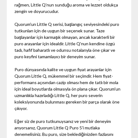
rağmen, Little Q'nun sunduğu aroma ve lezzet oldukça
zengin ve doyurucudur.
Quorum'un Little Q serisi, başlangıç seviyesindeki puro
tutkunları için de uygun bir seçenek sunar. Taze
başlayanlar için karmaşık olmayan, ancak karakterli bir
puro arayanlar için idealdir. Little Q'nun kendine özgü
tadı, hafif baharatlı ve odunsu notalarıyla öne çıkar ve
puro keyfini tamamlayıcı bir deneyim sunar.
Puro dünyasında kalite ve uygun fiyat arayanlar için
Quorum Little Q, mükemmel bir seçimdir. Hem fiyat-
performans açısından cazip olması hem de tatlı bir mola
için ideal boyutlarda olmasıyla ön plana çıkar. Quorum'un
uzmanlıkla hazırladığı Little Q, her puro severin
koleksiyonunda bulunması gereken bir parça olarak öne
çıkıyor.
Eğer siz de puro tutkunuysanız ve yeni bir deneyim
arıyorsanız, Quorum Little Q Puro 5'i mutlaka
denemelisiniz. Bu puro, size beklediğinizden fazlasını