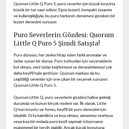
Quorum Little Q Puro 5, puro severler için küçük boyutta
büyük bir tat vaat ediyor. Eşsiz lezzeti, kompakt tasarımı
ve kullanışlılığıyla, bu puro herkesin denemesi gereken bir
lezzet deneyimi sunuyor.
Puro Severlerin Gözdesi: Quorum
Little Q Puro 5 Şimdi Satışta!
Puro dünyası, her zevke hitap eden farklı aromalar ve
tatlar sunan bir dünya. Puro tutkunları için seçeneklerin
bol olması, yeni tatlar keşfetmeyi ve deneyimlemeyi çok
daha keyifli hale getiriyor. Quorum markası da bu
çeşitliliği sevenler için öne çıkan bir seçenek sunuyor:
Quorum Little Q Puro 5.
Quorum Little Q, puro severlerin gözdesi haline gelmiş
durumda ve bunun birçok nedeni var. İlk olarak, Little
Q'nun boyutu ve formu, keyifli bir puro deneyimi için
idealdir. Orta kalınlıkta ve kısa olması, zamanınız sınırlıysa
veya kısa bir molada puro keyfi yapmak istiyorsanız
mükemmel bir tercih olabilir. Ancak küçük boyutuna