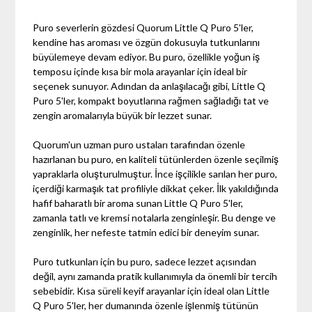
Puro severlerin gözdesi Quorum Little Q Puro 5'ler,
kendine has aroması ve özgün dokusuyla tutkunlarını
büyülemeye devam ediyor. Bu puro, özellikle yoğun iş
temposu içinde kısa bir mola arayanlar için ideal bir
seçenek sunuyor. Adından da anlaşılacağı gibi, Little Q
Puro 5'ler, kompakt boyutlarına rağmen sağladığı tat ve
zengin aromalarıyla büyük bir lezzet sunar.
Quorum'un uzman puro ustaları tarafından özenle
hazırlanan bu puro, en kaliteli tütünlerden özenle seçilmiş
yapraklarla oluşturulmuştur. İnce işçilikle sarılan her puro,
içerdiği karmaşık tat profiliyle dikkat çeker. İlk yakıldığında
hafif baharatlı bir aroma sunan Little Q Puro 5'ler,
zamanla tatlı ve kremsi notalarla zenginleşir. Bu denge ve
zenginlik, her nefeste tatmin edici bir deneyim sunar.
Puro tutkunları için bu puro, sadece lezzet açısından
değil, aynı zamanda pratik kullanımıyla da önemli bir tercih
sebebidir. Kısa süreli keyif arayanlar için ideal olan Little
Q Puro 5'ler, her dumanında özenle işlenmiş tütünün