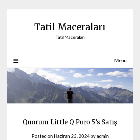
Skip
to
content
Tatil Maceraları
Tatil Maceraları
Menu
Quorum Little Q Puro 5’s Satış
Posted on
Haziran 23, 2024
by
admin