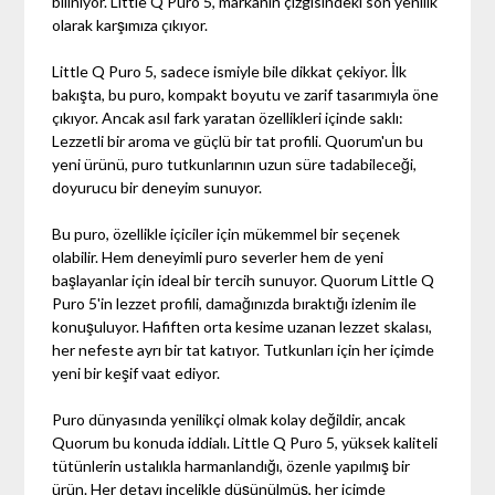
biliniyor. Little Q Puro 5, markanın çizgisindeki son yenilik
olarak karşımıza çıkıyor.
Little Q Puro 5, sadece ismiyle bile dikkat çekiyor. İlk
bakışta, bu puro, kompakt boyutu ve zarif tasarımıyla öne
çıkıyor. Ancak asıl fark yaratan özellikleri içinde saklı:
Lezzetli bir aroma ve güçlü bir tat profili. Quorum'un bu
yeni ürünü, puro tutkunlarının uzun süre tadabileceği,
doyurucu bir deneyim sunuyor.
Bu puro, özellikle içiciler için mükemmel bir seçenek
olabilir. Hem deneyimli puro severler hem de yeni
başlayanlar için ideal bir tercih sunuyor. Quorum Little Q
Puro 5'in lezzet profili, damağınızda bıraktığı izlenim ile
konuşuluyor. Hafiften orta kesime uzanan lezzet skalası,
her nefeste ayrı bir tat katıyor. Tutkunları için her içimde
yeni bir keşif vaat ediyor.
Puro dünyasında yenilikçi olmak kolay değildir, ancak
Quorum bu konuda iddialı. Little Q Puro 5, yüksek kaliteli
tütünlerin ustalıkla harmanlandığı, özenle yapılmış bir
ürün. Her detayı incelikle düşünülmüş, her içimde