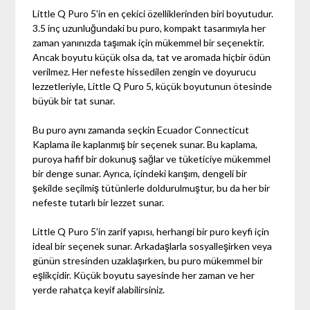
Little Q Puro 5'in en çekici özelliklerinden biri boyutudur.
3.5 inç uzunluğundaki bu puro, kompakt tasarımıyla her
zaman yanınızda taşımak için mükemmel bir seçenektir.
Ancak boyutu küçük olsa da, tat ve aromada hiçbir ödün
verilmez. Her nefeste hissedilen zengin ve doyurucu
lezzetleriyle, Little Q Puro 5, küçük boyutunun ötesinde
büyük bir tat sunar.
Bu puro aynı zamanda seçkin Ecuador Connecticut
Kaplama ile kaplanmış bir seçenek sunar. Bu kaplama,
puroya hafif bir dokunuş sağlar ve tüketiciye mükemmel
bir denge sunar. Ayrıca, içindeki karışım, dengeli bir
şekilde seçilmiş tütünlerle doldurulmuştur, bu da her bir
nefeste tutarlı bir lezzet sunar.
Little Q Puro 5'in zarif yapısı, herhangi bir puro keyfi için
ideal bir seçenek sunar. Arkadaşlarla sosyalleşirken veya
günün stresinden uzaklaşırken, bu puro mükemmel bir
eşlikçidir. Küçük boyutu sayesinde her zaman ve her
yerde rahatça keyif alabilirsiniz.