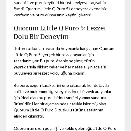
sunabilir ve puro keyfinizi bir üst seviyeye taşıyabilir.
Şimdi, Quorum Little Q Puro 5'i deneyerek kendiniz
keşfedin ve puro dünyasının keyfini çıkarın!
Quorum Little Q Puro 5: Lezzet
Dolu Bir Deneyim
Tütün tutkunları arasında heyecanla karşılanan Quorum
Little Q Puro 5, gerçek bir zevk arayanlar için
tasarlanmıştır. Bu puro, özenle seçilmiş tütün
yapraklarıyla dikkat çeker ve her nefes alışınızda sizi
büyüleyici bir lezzet yolculuğuna çıkarır.
Bu puro, özgün karakterini öne çıkararak her detayda
kalite ve mükemmelliği vurgular. İnce bir zevk arayanlar
için ideal olan bu puro, birinci sınıf el yapımı sanatının
ürünüdür. Her bir aşamasında ustalıkla işlenmiş olan
Quorum Little Q Puro 5, tutkulu tütün ustalarının
elinden çıkmıştır.
Quorum'un uzun geçmişi ve köklü geleneği, Little Q Puro