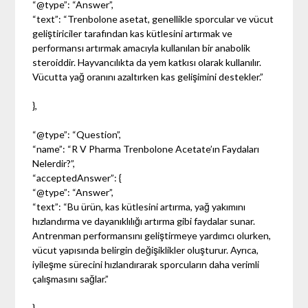
“@type”: “Answer”,
“text”: “Trenbolone asetat, genellikle sporcular ve vücut
geliştiriciler tarafından kas kütlesini artırmak ve
performansı artırmak amacıyla kullanılan bir anabolik
steroiddir. Hayvancılıkta da yem katkısı olarak kullanılır.
Vücutta yağ oranını azaltırken kas gelişimini destekler.”
},
“@type”: “Question”,
“name”: “R V Pharma Trenbolone Acetate’ın Faydaları
Nelerdir?”,
“acceptedAnswer”: {
“@type”: “Answer”,
“text”: “Bu ürün, kas kütlesini artırma, yağ yakımını
hızlandırma ve dayanıklılığı artırma gibi faydalar sunar.
Antrenman performansını geliştirmeye yardımcı olurken,
vücut yapısında belirgin değişiklikler oluşturur. Ayrıca,
iyileşme sürecini hızlandırarak sporcuların daha verimli
çalışmasını sağlar.”
},