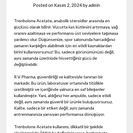
Posted on
Kasım 2, 2024
by
admin
Trenbolone Acetate, anabolik steroidler arasında en
güçlüsü olarak bilinir. Vücutta kas kütlesini artırmaya, yağ
oranını azaltmaya ve performansı üst seviyelere taşımaya
yardımcı olur. Düşünsenize, spor salonunda harcadığınız
zamanın karşılığını alabilmek için en etkili kaynaklardan
birini kullanıyorsunuz! Bu, sadece görünümünüzü değil,
aynı zamanda üzerinizde hissettiğiniz gücü de
değiştirebilir.
R V Pharma, güvenilirliği ve kalitesiyle tanınan bir
markadır. Bu ürün, laboratuvar ortamında titizlikle
üretilmiştir ve içeriğinde yalnızca en saf bileşenler
kullanılmıştır. Yani, aldığınız her ampulde, sadece etkili
değil, aynı zamanda güvenli bir ürünle buluşuyorsunuz.
Kalite, sadece bir etiket değil; aynı zamanda
antrenmanınıza yansıyan performansa dönüşüyor.
Trenbolone Acetate kullanımı, dikkatli bir şekilde
planlanmalıdır. İddialı hedefleriniz varsa, başlangıçta