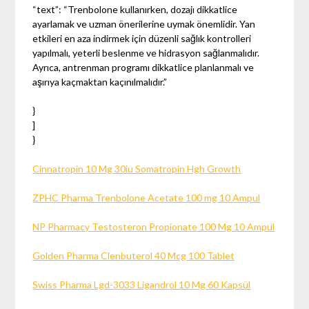
“text”: “Trenbolone kullanırken, dozajı dikkatlice
ayarlamak ve uzman önerilerine uymak önemlidir. Yan
etkileri en aza indirmek için düzenli sağlık kontrolleri
yapılmalı, yeterli beslenme ve hidrasyon sağlanmalıdır.
Ayrıca, antrenman programı dikkatlice planlanmalı ve
aşırıya kaçmaktan kaçınılmalıdır.”
}
]
}
Cinnatropin 10 Mg 30iu Somatropin Hgh Growth
ZPHC Pharma Trenbolone Acetate 100 mg 10 Ampul
NP Pharmacy Testosteron Propionate 100 Mg 10 Ampul
Golden Pharma Clenbuterol 40 Mcg 100 Tablet
Swiss Pharma Lgd-3033 Ligandrol 10 Mg 60 Kapsül