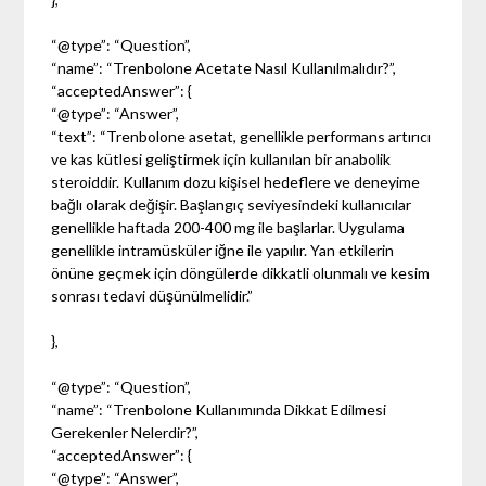
“@type”: “Question”,
“name”: “Trenbolone Acetate Nasıl Kullanılmalıdır?”,
“acceptedAnswer”: {
“@type”: “Answer”,
“text”: “Trenbolone asetat, genellikle performans artırıcı
ve kas kütlesi geliştirmek için kullanılan bir anabolik
steroiddir. Kullanım dozu kişisel hedeflere ve deneyime
bağlı olarak değişir. Başlangıç seviyesindeki kullanıcılar
genellikle haftada 200-400 mg ile başlarlar. Uygulama
genellikle intramüsküler iğne ile yapılır. Yan etkilerin
önüne geçmek için döngülerde dikkatli olunmalı ve kesim
sonrası tedavi düşünülmelidir.”
},
“@type”: “Question”,
“name”: “Trenbolone Kullanımında Dikkat Edilmesi
Gerekenler Nelerdir?”,
“acceptedAnswer”: {
“@type”: “Answer”,