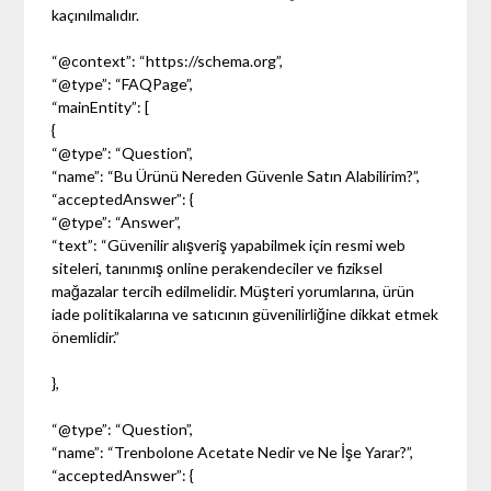
kaçınılmalıdır.
“@context”: “https://schema.org”,
“@type”: “FAQPage”,
“mainEntity”: [
{
“@type”: “Question”,
“name”: “Bu Ürünü Nereden Güvenle Satın Alabilirim?”,
“acceptedAnswer”: {
“@type”: “Answer”,
“text”: “Güvenilir alışveriş yapabilmek için resmi web
siteleri, tanınmış online perakendeciler ve fiziksel
mağazalar tercih edilmelidir. Müşteri yorumlarına, ürün
iade politikalarına ve satıcının güvenilirliğine dikkat etmek
önemlidir.”
},
“@type”: “Question”,
“name”: “Trenbolone Acetate Nedir ve Ne İşe Yarar?”,
“acceptedAnswer”: {