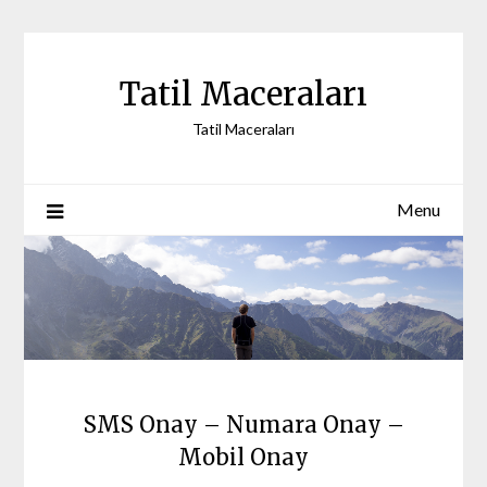
Skip
to
content
Tatil Maceraları
Tatil Maceraları
Menu
SMS Onay – Numara Onay –
Mobil Onay