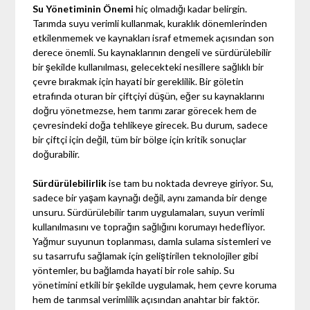
Su Yönetiminin Önemi
hiç olmadığı kadar belirgin.
Tarımda suyu verimli kullanmak, kuraklık dönemlerinden
etkilenmemek ve kaynakları israf etmemek açısından son
derece önemli. Su kaynaklarının dengeli ve sürdürülebilir
bir şekilde kullanılması, gelecekteki nesillere sağlıklı bir
çevre bırakmak için hayati bir gereklilik. Bir göletin
etrafında oturan bir çiftçiyi düşün, eğer su kaynaklarını
doğru yönetmezse, hem tarımı zarar görecek hem de
çevresindeki doğa tehlikeye girecek. Bu durum, sadece
bir çiftçi için değil, tüm bir bölge için kritik sonuçlar
doğurabilir.
Sürdürülebilirlik
ise tam bu noktada devreye giriyor. Su,
sadece bir yaşam kaynağı değil, aynı zamanda bir denge
unsuru. Sürdürülebilir tarım uygulamaları, suyun verimli
kullanılmasını ve toprağın sağlığını korumayı hedefliyor.
Yağmur suyunun toplanması, damla sulama sistemleri ve
su tasarrufu sağlamak için geliştirilen teknolojiler gibi
yöntemler, bu bağlamda hayati bir role sahip. Su
yönetimini etkili bir şekilde uygulamak, hem çevre koruma
hem de tarımsal verimlilik açısından anahtar bir faktör.