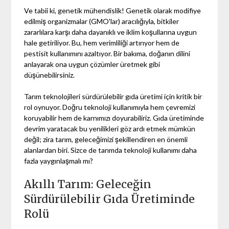
Ve tabii ki, genetik mühendislik! Genetik olarak modifiye
edilmiş organizmalar (GMO'lar) aracılığıyla, bitkiler
zararlılara karşı daha dayanıklı ve iklim koşullarına uygun
hale getiriliyor. Bu, hem verimliliği artırıyor hem de
pestisit kullanımını azaltıyor. Bir bakıma, doğanın dilini
anlayarak ona uygun çözümler üretmek gibi
düşünebilirsiniz.
Tarım teknolojileri sürdürülebilir gıda üretimi için kritik bir
rol oynuyor. Doğru teknoloji kullanımıyla hem çevremizi
koruyabilir hem de karnımızı doyurabiliriz. Gıda üretiminde
devrim yaratacak bu yenilikleri göz ardı etmek mümkün
değil; zira tarım, geleceğimizi şekillendiren en önemli
alanlardan biri. Sizce de tarımda teknoloji kullanımı daha
fazla yaygınlaşmalı mı?
Akıllı Tarım: Geleceğin
Sürdürülebilir Gıda Üretiminde
Rolü