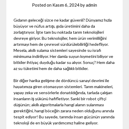
Posted on
Kasım 6, 2024
by
admin
Gıdanın geleceği sizce ne kadar güvenli? Dünyamız hızla
büyüyor ve nüfus artışı, gıda üretimini daha da
zorlaştırıyor. İşte tam bu noktada tarım teknolojileri
devreye giriyor. Bu teknolojiler, hem ürün verimliliğini
artırmayı hem de çevresel sürdürülebilirliği hedefliyor.
Mesela, akıllı sulama sistemleri sayesinde su israfı
minimuma indiriliyor. Her damla suyun kıymetini biliyor ve
bitkiler ihtiyaç duyduğu kadar su alıyor. Sonuç? Hem daha
az su tüketimi hem de daha sağlıklı bitkiler.
Bir diğer harika gelişme de dördüncü sanayi devrimi ile
hayatımıza giren otomasyon sistemleri. Tarım makineleri,
yapay zeka ve sensörlerle donatıldığında, tarlada çalışan
insanların iş yükünü hafifletiyor. Sanki bir robot çiftçi
düşünün; akıllı algoritmalarla hangi alanın sulanması
gerektiğini, hangi böceğin zarara neden olduğunu anında
tespit ediyor! Bu sayede, tarımda insan gücünün yanında
teknoloji de en büyük yardımcımız haline geliyor.