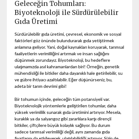
Geleceğin Tohumları:
Biyoteknoloji ile Sürdürülebilir
Gıda Üretimi
Sürdürülebilir gıda üretimi, çevresel, ekonomik ve sosyal
faktörleri göz önünde bulundurarak gıda yetiştirmek
anlamına geliyor. Yani, doğal kaynakları koruyarak, tarımsal
faaliyetlerin verimliliğini artırmak ve insan sağlığını
düşünmek zorundayız. Biyoteknoloji, bu hedeflere
ulaşmamızda asıl kahramanlardan biri! Örneğin, genetik
mühendisliği ile bitkiler daha dayanıklı hale getirilebilir, su
ve gübre ihtiyacı azaltılabilir. Eğer düşünürseniz, bu,
adeta bir tarım devrimi gibi!
Bir tohumun içinde, geleceğin tüm potansiyeli var.
Biyoteknolojik yöntemlerle geliştirilen tohumlar, daha
yüksek verimlilik sunarak gıda üretimini artırıyor. Mesela,
kuraklık ya da salyangoz gibi zararlılara karşı dirençli
bitkiler, çiftçilere büyük kolaylık sağlıyor. Bu durum
sadece tarımsal verimliliği değil, aynı zamanda gıda
fiyatlarını da etkileyerek, ulaşılabilirliği artırıyor. Sizin de