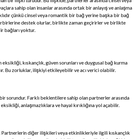
lan bir ilişki türüdür. Bu ilişkide, partnerler arasında cinsel veya
tiyaçlara sahip olan insanlar arasında ortak bir anlayış ve anlaşma
farklıdır çünkü cinsel veya romantik bir bağ yerine başka bir bağ
irbirlerine destek olurlar, birlikte zaman geçirirler ve birlikte
ir bağları yoktur.
işim eksikliği, kıskançlık, güven sorunları ve duygusal bağ kurma
. Bu zorluklar, ilişkiyi etkileyebilir ve acı verici olabilir.
n bir sorundur. Farklı beklentilere sahip olan partnerler arasında
eksikliği, anlaşmazlıklara ve hayal kırıklığına yol açabilir.
Partnerlerin diğer ilişkileri veya etkinlikleriyle ilgili kıskançlık