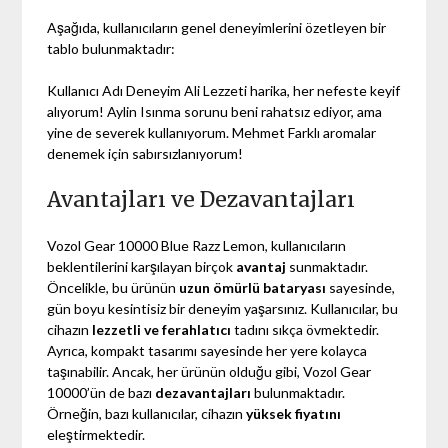
Aşağıda, kullanıcıların genel deneyimlerini özetleyen bir
tablo bulunmaktadır:
Kullanıcı Adı Deneyim Ali Lezzeti harika, her nefeste keyif
alıyorum! Aylin Isınma sorunu beni rahatsız ediyor, ama
yine de severek kullanıyorum. Mehmet Farklı aromalar
denemek için sabırsızlanıyorum!
Avantajları ve Dezavantajları
Vozol Gear 10000 Blue Razz Lemon, kullanıcıların
beklentilerini karşılayan birçok
avantaj
sunmaktadır.
Öncelikle, bu ürünün
uzun ömürlü bataryası
sayesinde,
gün boyu kesintisiz bir deneyim yaşarsınız. Kullanıcılar, bu
cihazın
lezzetli ve ferahlatıcı
tadını sıkça övmektedir.
Ayrıca, kompakt tasarımı sayesinde her yere kolayca
taşınabilir. Ancak, her ürünün olduğu gibi, Vozol Gear
10000’ün de bazı
dezavantajları
bulunmaktadır.
Örneğin, bazı kullanıcılar, cihazın
yüksek fiyatını
eleştirmektedir.