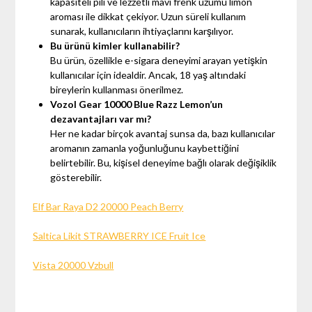
kapasiteli pili ve lezzetli mavi frenk üzümü limon
aroması ile dikkat çekiyor. Uzun süreli kullanım
sunarak, kullanıcıların ihtiyaçlarını karşılıyor.
Bu ürünü kimler kullanabilir?
Bu ürün, özellikle e-sigara deneyimi arayan yetişkin
kullanıcılar için idealdir. Ancak, 18 yaş altındaki
bireylerin kullanması önerilmez.
Vozol Gear 10000 Blue Razz Lemon’un
dezavantajları var mı?
Her ne kadar birçok avantaj sunsa da, bazı kullanıcılar
aromanın zamanla yoğunluğunu kaybettiğini
belirtebilir. Bu, kişisel deneyime bağlı olarak değişiklik
gösterebilir.
Elf Bar Raya D2 20000 Peach Berry
Saltica Likit STRAWBERRY ICE Fruit Ice
Vista 20000 Vzbull