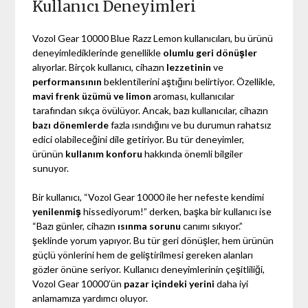
Kullanıcı Deneyimleri
Vozol Gear 10000 Blue Razz Lemon kullanıcıları, bu ürünü
deneyimlediklerinde genellikle
olumlu geri dönüşler
alıyorlar. Birçok kullanıcı, cihazın
lezzetinin
ve
performansının
beklentilerini aştığını belirtiyor. Özellikle,
mavi frenk üzümü ve limon
aroması, kullanıcılar
tarafından sıkça övülüyor. Ancak, bazı kullanıcılar, cihazın
bazı dönemlerde
fazla ısındığını ve bu durumun rahatsız
edici olabileceğini dile getiriyor. Bu tür deneyimler,
ürünün
kullanım konforu
hakkında önemli bilgiler
sunuyor.
Bir kullanıcı, “Vozol Gear 10000 ile her nefeste kendimi
yenilenmiş
hissediyorum!” derken, başka bir kullanıcı ise
“Bazı günler, cihazın
ısınma sorunu
canımı sıkıyor.”
şeklinde yorum yapıyor. Bu tür geri dönüşler, hem ürünün
güçlü yönlerini hem de geliştirilmesi gereken alanları
gözler önüne seriyor. Kullanıcı deneyimlerinin çeşitliliği,
Vozol Gear 10000’ün
pazar içindeki yerini
daha iyi
anlamamıza yardımcı oluyor.