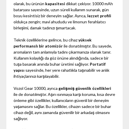
olarak, bu ürünün
kapasitesi
dikkat çekiyor. 10000 mAh
bataryası sayesinde, uzun süreli kullanım sunarak, gün
boyu kesintisiz bir deneyim sağlar. Ayrıca,
lezzet profili
oldukça zengin; mavi ahududu ve limonun ferahlatıcı
birleşimi, damak tadınızı şımartacak.
Teknik özelliklerine gelince, bu cihaz
yüksek
performanslı bir atomizör
ile donatılmıştır. Bu sayede,
aromaların tam anlamıyla tadını çıkarmanıza olanak tanır.
Kullanım kolaylığı da göz önüne alındığında, sadece bir
tuşa basarak anında buhar üretimi sağlıyor.
Portatif
yapısı
sayesinde, her yere rahatlıkla taşınabilir ve anlık
ihtiyaçlarınızı karşılayabilir.
Vozol Gear 10000, ayrıca
gelişmiş güvenlik özellikleri
ile de donatılmıştır. Aşırı ısınmaya karşı koruma, kısa devre
önleme gibi özellikler, kullanıcıların güvenli bir deneyim
yaşamasını sağlar. Bu özellikler, cihazın sadece bir buhar
cihazı değil, aynı zamanda güvenilir bir arkadaş olmasını
sağlıyor.